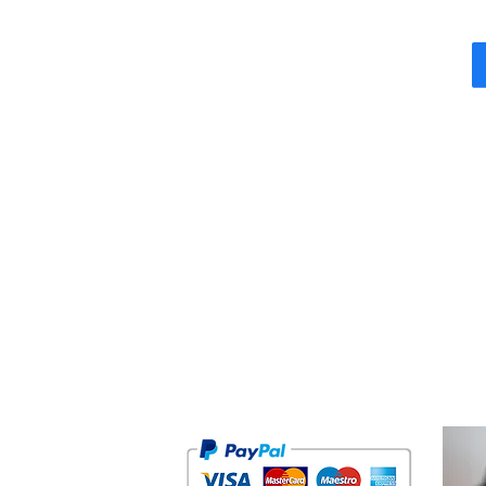
BTI Quantum -
Social
Grupo BTI Expertise
ALGARVE
Envios & D
Condições
PORTUGAL
Sobre nós
btiquantum@gmail.com
Meios de 