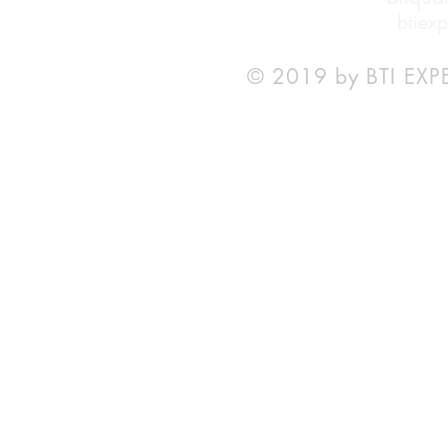
btiex
© 2019 by BTI EXP