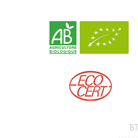
BT
btiqu