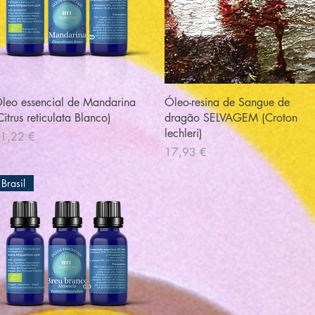
Visualização rápida
Visualização rápida
leo essencial de Mandarina
Óleo-resina de Sangue de
Citrus reticulata Blanco)
dragão SELVAGEM (Croton
lechleri)
reço
1,22 €
Preço
17,93 €
Brasil