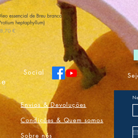
Visualização rápida
leo essencial de Breu branco
Protium heptaphyllum)
reço
8,70 €
Social
Sej
se
Ne
Envios & Devoluções
Condições & Quem somos
Sobre nós