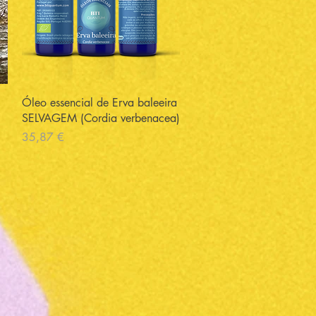
Visualização rápida
Óleo essencial de Erva baleeira
SELVAGEM (Cordia verbenacea)
Preço
35,87 €