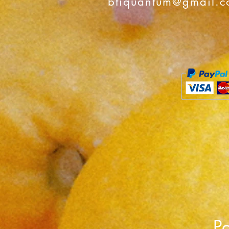
btiquantum@gmail.
Pa