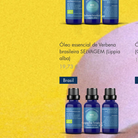
Visualização rápida
Óleo essencial de Verbena
Ó
brasileira SELVAGEM (Lippia
(
alba)
P
1
Preço
19,73 €
Brasil