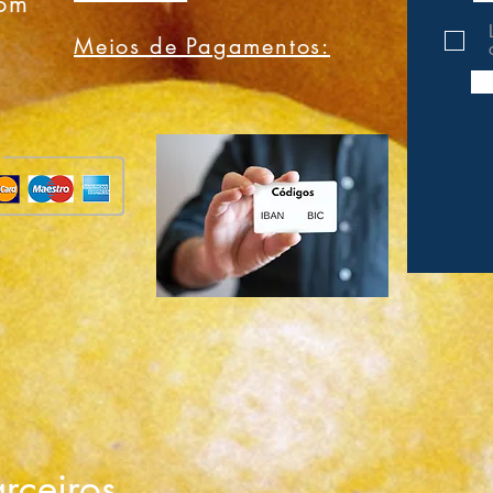
com
Meios de Pagamentos:
rceiros