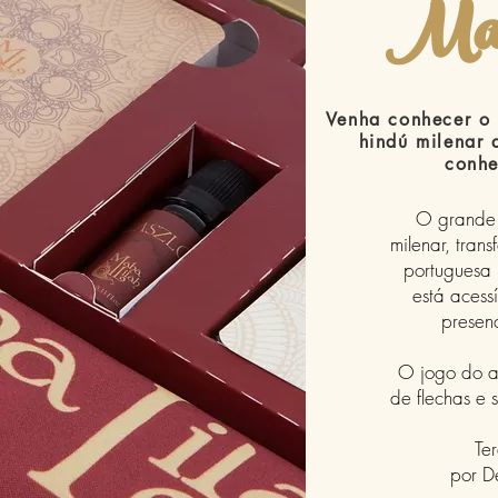
Mah
Venha conhecer o 
hindú milenar 
conhe
O grande 
milenar, tran
portuguesa
está acessí
presenc
O jogo do a
de flechas e 
Te
por D