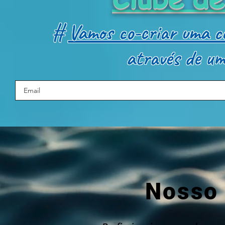
#
Vamos co-criar uma co
através de u
Nosso 