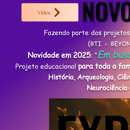
Vídeo
Fazendo parte dos projeto
(
BTI - BEYON
Em busc
Novidade em 2025
: “
para toda a fam
Projeto educacional
História, Arqueologia, Ciê
Neurociência e