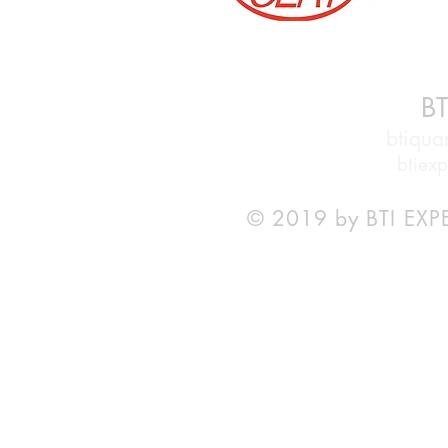
BT
btiqu
btiex
© 2019 by BTI EXP