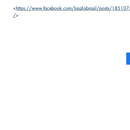
<
https://www.facebook.com/laszlobrasil/posts/1851
/
>
BTI Quantum -
Social
Grupo BTI Expertise
ALGARVE
Envios & D
Condições
PORTUGAL
Sobre nós
btiquantum@gmail.com