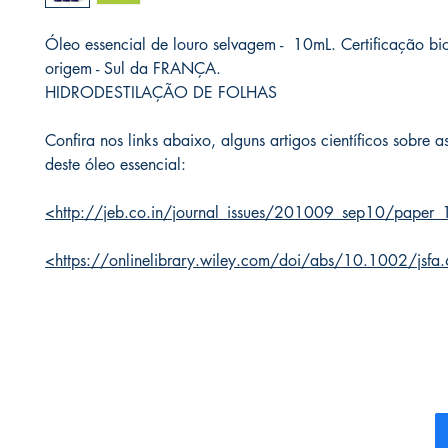
Óleo essencial de louro selvagem - 10mL. Certificação bi
origem - Sul da FRANÇA.
HIDRODESTILAÇÃO DE FOLHAS
Confira nos links abaixo, alguns artigos científicos sobre 
deste óleo essencial:
<http://jeb.co.in/journal_issues/201009_sep10/paper_
<https://onlinelibrary.wiley.com/doi/abs/10.1002/jsf
BTI Quantum -
Social