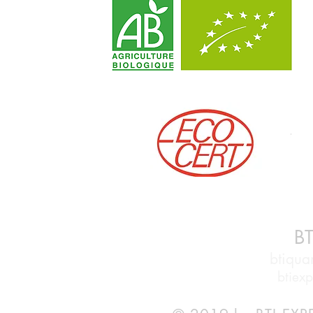
BT
btiqu
btiex