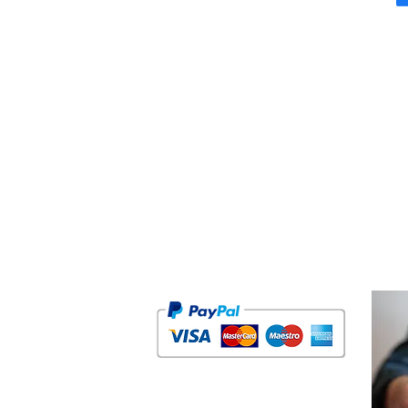
Grupo BTI Expertise
ALGARVE
Envios & D
Condições
PORTUGAL
Sobre nós
btiquantum@gmail.com
Meios de 